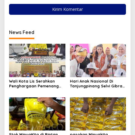
News Feed
Wali Kota Lis Serahkan
Hari Anak Nasional Di
Penghargaan Pemenang
Tanjungpinang Selvi Gibran
Pawai Takbir Iduladha 1447
Luncurkan Gerakan
H, Ajak Masyarakat Terus
Nasional RANA
Hidupkan Syiar Islam
Stok MinyaKita di Bintan
pasokan Minyakita