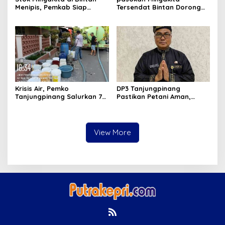
Menipis, Pemkab Siap
Tersendat Bintan Dorong
Fasilitasi Koperasi Jadi
Koperasi Merah Putih Jadi
Distributor
distributor
Krisis Air, Pemko
DP3 Tanjungpinang
Tanjungpinang Salurkan 75
Pastikan Petani Aman,
Ton Air Bersih, Distribusi
Gerai Pangan Jadi
Terus Berlanj
Instrumen Kendali Inflasi
View More