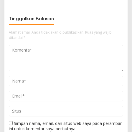
Terus Berlanj
Instrumen Kendali Inflasi
Tinggalkan Balasan
Alamat email Anda tidak akan dipublikasikan.
Ruas yang wajib
ditandai
*
Simpan nama, email, dan situs web saya pada peramban
ini untuk komentar saya berikutnya.