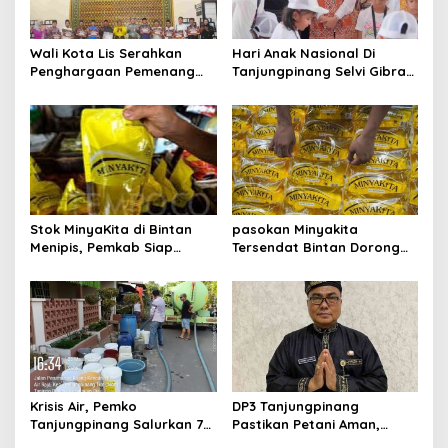
p
o
Wali Kota Lis Serahkan
Hari Anak Nasional Di
s
Penghargaan Pemenang
Tanjungpinang Selvi Gibran
Pawai Takbir Iduladha 1447
Luncurkan Gerakan
H, Ajak Masyarakat Terus
Nasional RANA
Hidupkan Syiar Islam
Stok MinyaKita di Bintan
pasokan Minyakita
Menipis, Pemkab Siap
Tersendat Bintan Dorong
Fasilitasi Koperasi Jadi
Koperasi Merah Putih Jadi
Distributor
distributor
Krisis Air, Pemko
DP3 Tanjungpinang
Tanjungpinang Salurkan 75
Pastikan Petani Aman,
Ton Air Bersih, Distribusi
Gerai Pangan Jadi