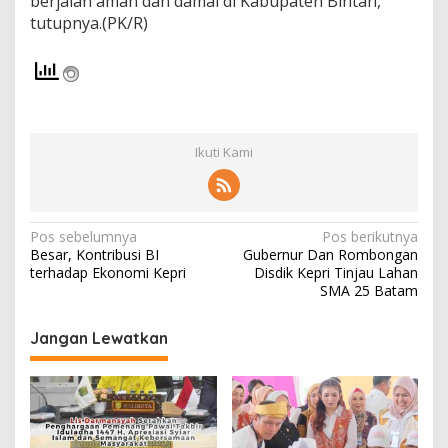
berjalan aman dan damai di Kabupaten Bintan,”
y
tutupnya.(PK/R)
a
r
a
k
a
t
Ikuti Kami
N
Pos sebelumnya
Pos berikutnya
Besar, Kontribusi BI
Gubernur Dan Rombongan
a
terhadap Ekonomi Kepri
Disdik Kepri Tinjau Lahan
v
SMA 25 Batam
i
Jangan Lewatkan
g
a
s
i