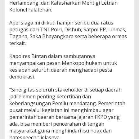
Herlambang, dan Kafasharkan Mentigi Letnan
m
Kolonel Falatehan.
o
k
r
Apel siaga ini diikuti hampir seribu dua ratus
a
petugas dari TNI-Polri, Dishub, Satpol PP, Linmas,
s
Tagana, Saka Bhayangkara serta beberapa ormas
i
terkait.
H
a
r
Kapolres Bintan dalam sambutannya
u
menyampaikan pesan Menkopolhukam untuk
s
kesiapan seluruh daerah menghadapi pesta
M
demokrasi.
e
m
b
“Sinergitas seluruh stakeholder di setiap daerah
a
jadi elemen penting ketertiban dan
w
keberlangsungan Pemilu mendatang. Pemerintah
a
pusat melalui kegiatan ini menghimbau agar
K
e
pemerintah daerah bersama jajaran FKPD yang
b
ada, bisa memberi pencerahan di tengah
a
masyarakat guna menghindari isu hoax dan
h
hatespeech,” jelasnya.
a