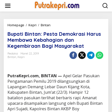
L
e
w
a
t
i
Homepage
/
Kepri
/
Bintan
B
k
u
Bupati Bintan: Pesta Demokrasi Harus
e
p
k
a
Membawa Kebahagian dan
o
t
Kegembiraan Bagi Masyarakat
n
i
t
B
Redaksi
Maret 22, 2019
e
i
Bintan
,
Kepri
n
n
t
a
n
PutraKepri.com, BINTAN —
Apel Gelar Pasukan
:
Pengamanan Pemilu 2019 dilangsungkan di
P
Lapangan Demang Lebar Daun Kijang Kota,
e
Kabupaten Bintan, Jum’at (22/3). Hampir 12
s
t
batalion pasukan terlihat berbaris rapi. Amanat
a
upacara disampaikan langsung oleh Bupati Bintan
D
Apri Sujadi, Kapolres Bintan AKBP Boy
e