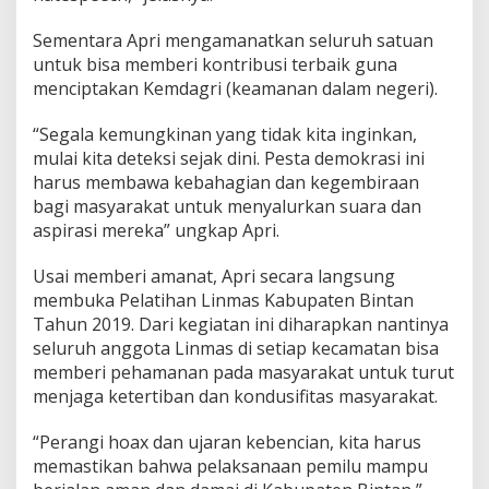
g
i
Sementara Apri mengamanatkan seluruh satuan
a
untuk bisa memberi kontribusi terbaik guna
n
menciptakan Kemdagri (keamanan dalam negeri).
d
a
“Segala kemungkinan yang tidak kita inginkan,
n
K
mulai kita deteksi sejak dini. Pesta demokrasi ini
e
harus membawa kebahagian dan kegembiraan
g
bagi masyarakat untuk menyalurkan suara dan
e
aspirasi mereka” ungkap Apri.
m
b
i
Usai memberi amanat, Apri secara langsung
r
membuka Pelatihan Linmas Kabupaten Bintan
a
Tahun 2019. Dari kegiatan ini diharapkan nantinya
a
seluruh anggota Linmas di setiap kecamatan bisa
n
B
memberi pehamanan pada masyarakat untuk turut
a
menjaga ketertiban dan kondusifitas masyarakat.
g
i
“Perangi hoax dan ujaran kebencian, kita harus
M
memastikan bahwa pelaksanaan pemilu mampu
a
s