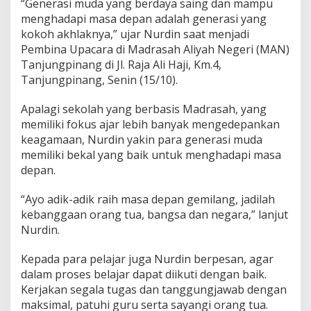
“Generasi muda yang berdaya saing dan mampu
A
menghadapi masa depan adalah generasi yang
k
kokoh akhlaknya,” ujar Nurdin saat menjadi
h
l
Pembina Upacara di Madrasah Aliyah Negeri (MAN)
a
Tanjungpinang di Jl. Raja Ali Haji, Km.4,
k
Tanjungpinang, Senin (15/10).
G
e
Apalagi sekolah yang berbasis Madrasah, yang
n
e
memiliki fokus ajar lebih banyak mengedepankan
r
keagamaan, Nurdin yakin para generasi muda
a
memiliki bekal yang baik untuk menghadapi masa
s
depan.
i
M
u
“Ayo adik-adik raih masa depan gemilang, jadilah
d
kebanggaan orang tua, bangsa dan negara,” lanjut
a
Nurdin.
Kepada para pelajar juga Nurdin berpesan, agar
dalam proses belajar dapat diikuti dengan baik.
Kerjakan segala tugas dan tanggungjawab dengan
maksimal, patuhi guru serta sayangi orang tua.