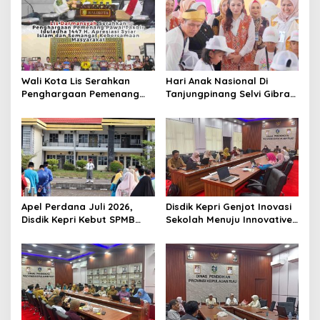
s
i
p
o
Wali Kota Lis Serahkan
Hari Anak Nasional Di
s
Penghargaan Pemenang
Tanjungpinang Selvi Gibran
Pawai Takbir Iduladha 1447
Luncurkan Gerakan
H, Ajak Masyarakat Terus
Nasional RANA
Hidupkan Syiar Islam
Apel Perdana Juli 2026,
Disdik Kepri Genjot Inovasi
Disdik Kepri Kebut SPMB
Sekolah Menuju Innovative
Tahap II dan Seleksi Kepsek
Government Award 2026