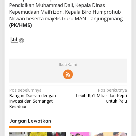
Pendidikan Muhammad Dali, Kepala Dinas
Kepemudaan Maifrizon, Kepala Biro Humprohub
Nilwan beserta majelis Guru MAN Tanjungpinang.
(PK/HMS)
Ikuti Kami
N
Pos sebelumnya
Pos berikutnya
Bangun Daerah dengan
Lebih Rp1 Miliar dari Kepri
a
Invoasi dan Semangat
untuk Palu
v
Kesatuan
i
Jangan Lewatkan
g
a