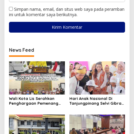
Simpan nama, email, dan situs web saya pada peramban
ini untuk komentar saya berikutnya.
News Feed
Wali Kota Lis Serahkan
Hari Anak Nasional Di
Penghargaan Pemenang
Tanjungpinang Selvi Gibran
Pawai Takbir Iduladha 1447
Luncurkan Gerakan
H, Ajak Masyarakat Terus
Nasional RANA
Hidupkan Syiar Islam