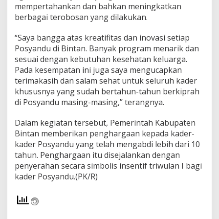
mempertahankan dan bahkan meningkatkan
k
u
berbagai terobosan yang dilakukan.
p
G
“Saya bangga atas kreatifitas dan inovasi setiap
i
Posyandu di Bintan. Banyak program menarik dan
z
sesuai dengan kebutuhan kesehatan keluarga.
i
Pada kesempatan ini juga saya mengucapkan
terimakasih dan salam sehat untuk seluruh kader
khususnya yang sudah bertahun-tahun berkiprah
di Posyandu masing-masing,” terangnya.
Dalam kegiatan tersebut, Pemerintah Kabupaten
Bintan memberikan penghargaan kepada kader-
kader Posyandu yang telah mengabdi lebih dari 10
tahun. Penghargaan itu disejalankan dengan
penyerahan secara simbolis insentif triwulan I bagi
kader Posyandu.(PK/R)