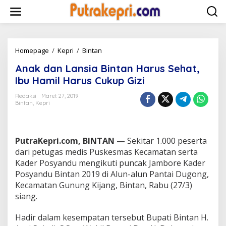
L
e
w
a
t
i
Homepage
/
Kepri
/
Bintan
A
k
n
Anak dan Lansia Bintan Harus Sehat,
e
a
k
k
Ibu Hamil Harus Cukup Gizi
o
d
n
a
Redaksi
Maret 27, 2019
t
Bintan
,
Kepri
n
e
L
n
a
n
PutraKepri.com, BINTAN —
Sekitar 1.000 peserta
s
i
dari petugas medis Puskesmas Kecamatan serta
a
Kader Posyandu mengikuti puncak Jambore Kader
B
Posyandu Bintan 2019 di Alun-alun Pantai Dugong,
i
Kecamatan Gunung Kijang, Bintan, Rabu (27/3)
n
siang.
t
a
n
Hadir dalam kesempatan tersebut Bupati Bintan H.
H