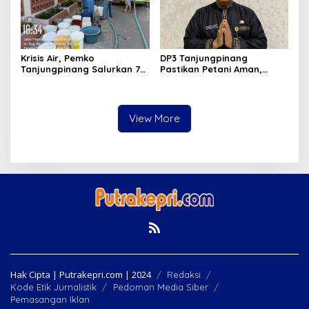
Krisis Air, Pemko
DP3 Tanjungpinang
Tanjungpinang Salurkan 75
Pastikan Petani Aman,
Ton Air Bersih, Distribusi
Gerai Pangan Jadi
Terus Berlanj
Instrumen Kendali Inflasi
View More
Hak Cipta | Putrakepri.com | 2024
Redaksi
Kode Etik Jurnalistik
Pedoman Media Siber
Pemasangan Iklan