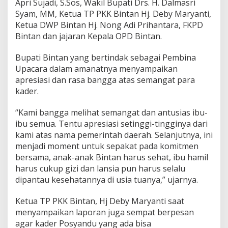
Apri Sujadi, S.Sos, Wakil Bupati Drs. H. Dalmasri
a
Syam, MM, Ketua TP PKK Bintan Hj. Deby Maryanti,
r
Ketua DWP Bintan Hj. Nong Adi Prihantara, FKPD
u
s
Bintan dan jajaran Kepala OPD Bintan.
S
e
Bupati Bintan yang bertindak sebagai Pembina
h
Upacara dalam amanatnya menyampaikan
a
apresiasi dan rasa bangga atas semangat para
t
,
kader.
I
b
“Kami bangga melihat semangat dan antusias ibu-
u
ibu semua. Tentu apresiasi setinggi-tingginya dari
H
kami atas nama pemerintah daerah. Selanjutnya, ini
a
m
menjadi moment untuk sepakat pada komitmen
i
bersama, anak-anak Bintan harus sehat, ibu hamil
l
harus cukup gizi dan lansia pun harus selalu
H
dipantau kesehatannya di usia tuanya,” ujarnya.
a
r
u
Ketua TP PKK Bintan, Hj Deby Maryanti saat
s
menyampaikan laporan juga sempat berpesan
C
agar kader Posyandu yang ada bisa
u