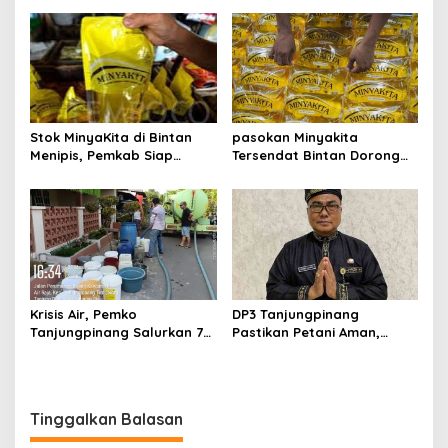
H, Ajak Masyarakat Terus
Nasional RANA
Hidupkan Syiar Islam
Stok MinyaKita di Bintan
pasokan Minyakita
Menipis, Pemkab Siap
Tersendat Bintan Dorong
Fasilitasi Koperasi Jadi
Koperasi Merah Putih Jadi
Distributor
distributor
Krisis Air, Pemko
DP3 Tanjungpinang
Tanjungpinang Salurkan 75
Pastikan Petani Aman,
Ton Air Bersih, Distribusi
Gerai Pangan Jadi
Terus Berlanj
Instrumen Kendali Inflasi
Tinggalkan Balasan