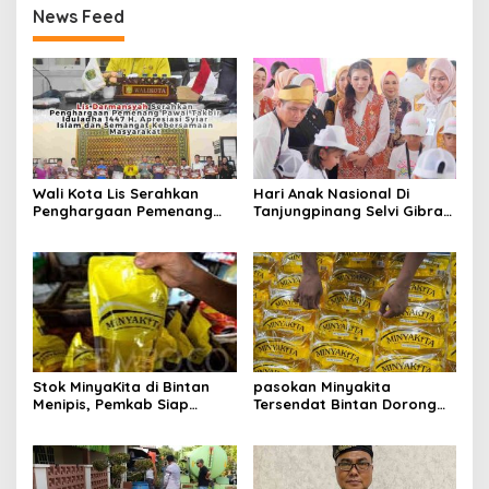
News Feed
Wali Kota Lis Serahkan
Hari Anak Nasional Di
Penghargaan Pemenang
Tanjungpinang Selvi Gibran
Pawai Takbir Iduladha 1447
Luncurkan Gerakan
H, Ajak Masyarakat Terus
Nasional RANA
Hidupkan Syiar Islam
Stok MinyaKita di Bintan
pasokan Minyakita
Menipis, Pemkab Siap
Tersendat Bintan Dorong
Fasilitasi Koperasi Jadi
Koperasi Merah Putih Jadi
Distributor
distributor