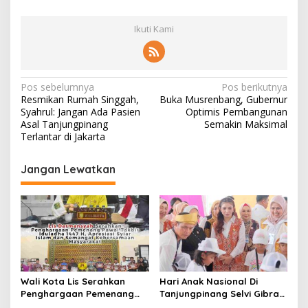
Ikuti Kami
N
Pos sebelumnya
Pos berikutnya
Resmikan Rumah Singgah,
Buka Musrenbang, Gubernur
a
Syahrul: Jangan Ada Pasien
Optimis Pembangunan
v
Asal Tanjungpinang
Semakin Maksimal
Terlantar di Jakarta
i
g
Jangan Lewatkan
a
s
i
p
o
s
Wali Kota Lis Serahkan
Hari Anak Nasional Di
Penghargaan Pemenang
Tanjungpinang Selvi Gibran
Pawai Takbir Iduladha 1447
Luncurkan Gerakan