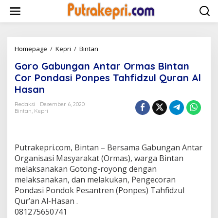
L
e
w
a
t
i
Homepage
/
Kepri
/
Bintan
G
k
o
Goro Gabungan Antar Ormas Bintan
e
r
k
o
Cor Pondasi Ponpes Tahfidzul Quran Al
o
G
Hasan
n
a
t
b
Redaksi
Desember 6, 2020
e
u
Bintan
,
Kepri
n
n
g
a
n
Putrakepri.com, Bintan – Bersama Gabungan Antar
A
Organisasi Masyarakat (Ormas), warga Bintan
n
melaksanakan Gotong-royong dengan
t
melaksanakan, dan melakukan, Pengecoran
a
r
Pondasi Pondok Pesantren (Ponpes) Tahfidzul
O
Qur’an Al-Hasan .
r
081275650741
m