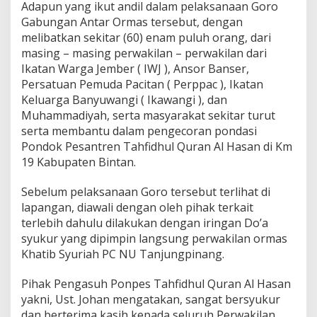
Adapun yang ikut andil dalam pelaksanaan Goro
a
Gabungan Antar Ormas tersebut, dengan
s
B
melibatkan sekitar (60) enam puluh orang, dari
i
masing – masing perwakilan – perwakilan dari
n
Ikatan Warga Jember ( IWJ ), Ansor Banser,
t
Persatuan Pemuda Pacitan ( Perppac ), Ikatan
a
n
Keluarga Banyuwangi ( Ikawangi ), dan
C
Muhammadiyah, serta masyarakat sekitar turut
o
serta membantu dalam pengecoran pondasi
r
Pondok Pesantren Tahfidhul Quran Al Hasan di Km
P
19 Kabupaten Bintan.
o
n
d
Sebelum pelaksanaan Goro tersebut terlihat di
a
lapangan, diawali dengan oleh pihak terkait
s
terlebih dahulu dilakukan dengan iringan Do’a
i
syukur yang dipimpin langsung perwakilan ormas
P
o
Khatib Syuriah PC NU Tanjungpinang.
n
p
Pihak Pengasuh Ponpes Tahfidhul Quran Al Hasan
e
yakni, Ust. Johan mengatakan, sangat bersyukur
s
dan berterima kasih kepada seluruh Perwakilan
T