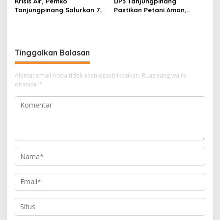
Krisis Air, Pemko
DP3 Tanjungpinang
Tanjungpinang Salurkan 75
Pastikan Petani Aman,
Ton Air Bersih, Distribusi
Gerai Pangan Jadi
Terus Berlanj
Instrumen Kendali Inflasi
Tinggalkan Balasan
Alamat email Anda tidak akan dipublikasikan.
Ruas yang wajib
ditandai
*