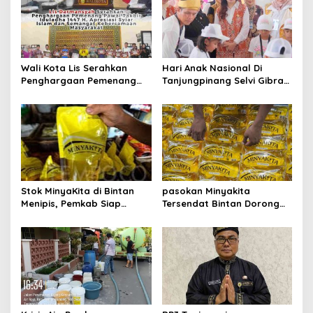
i
p
o
s
Wali Kota Lis Serahkan
Hari Anak Nasional Di
Penghargaan Pemenang
Tanjungpinang Selvi Gibran
Pawai Takbir Iduladha 1447
Luncurkan Gerakan
H, Ajak Masyarakat Terus
Nasional RANA
Hidupkan Syiar Islam
Stok MinyaKita di Bintan
pasokan Minyakita
Menipis, Pemkab Siap
Tersendat Bintan Dorong
Fasilitasi Koperasi Jadi
Koperasi Merah Putih Jadi
Distributor
distributor