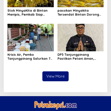
Stok MinyaKita di Bintan
pasokan Minyakita
Menipis, Pemkab Siap
Tersendat Bintan Dorong
Fasilitasi Koperasi Jadi
Koperasi Merah Putih Jadi
Distributor
distributor
Krisis Air, Pemko
DP3 Tanjungpinang
Tanjungpinang Salurkan 75
Pastikan Petani Aman,
Ton Air Bersih, Distribusi
Gerai Pangan Jadi
Terus Berlanj
Instrumen Kendali Inflasi
View More