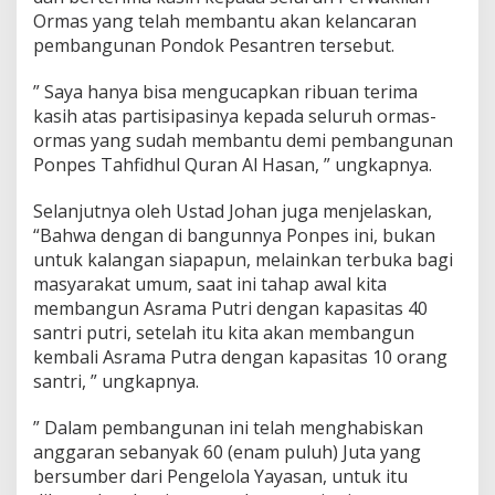
a
Ormas yang telah membantu akan kelancaran
h
pembangunan Pondok Pesantren tersebut.
f
i
” Saya hanya bisa mengucapkan ribuan terima
d
kasih atas partisipasinya kepada seluruh ormas-
z
u
ormas yang sudah membantu demi pembangunan
l
Ponpes Tahfidhul Quran Al Hasan, ” ungkapnya.
Q
u
Selanjutnya oleh Ustad Johan juga menjelaskan,
r
“Bahwa dengan di bangunnya Ponpes ini, bukan
a
n
untuk kalangan siapapun, melainkan terbuka bagi
A
masyarakat umum, saat ini tahap awal kita
l
membangun Asrama Putri dengan kapasitas 40
H
santri putri, setelah itu kita akan membangun
a
s
kembali Asrama Putra dengan kapasitas 10 orang
a
santri, ” ungkapnya.
n
” Dalam pembangunan ini telah menghabiskan
anggaran sebanyak 60 (enam puluh) Juta yang
bersumber dari Pengelola Yayasan, untuk itu