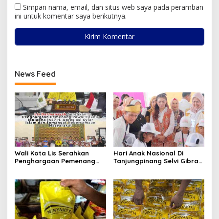
Simpan nama, email, dan situs web saya pada peramban
ini untuk komentar saya berikutnya.
News Feed
Wali Kota Lis Serahkan
Hari Anak Nasional Di
Penghargaan Pemenang
Tanjungpinang Selvi Gibran
Pawai Takbir Iduladha 1447
Luncurkan Gerakan
H, Ajak Masyarakat Terus
Nasional RANA
Hidupkan Syiar Islam