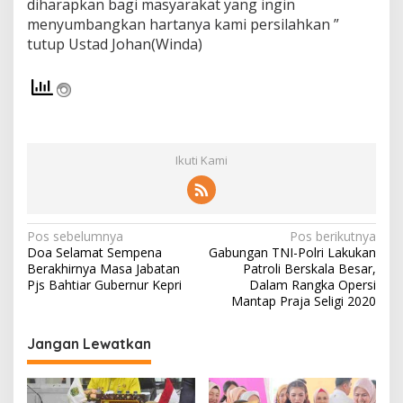
diharapkan bagi masyarakat yang ingin
menyumbangkan hartanya kami persilahkan ”
tutup Ustad Johan(Winda)
Ikuti Kami
N
Pos sebelumnya
Pos berikutnya
Doa Selamat Sempena
Gabungan TNI-Polri Lakukan
a
Berakhirnya Masa Jabatan
Patroli Berskala Besar,
v
Pjs Bahtiar Gubernur Kepri
Dalam Rangka Opersi
Mantap Praja Seligi 2020
i
g
Jangan Lewatkan
a
s