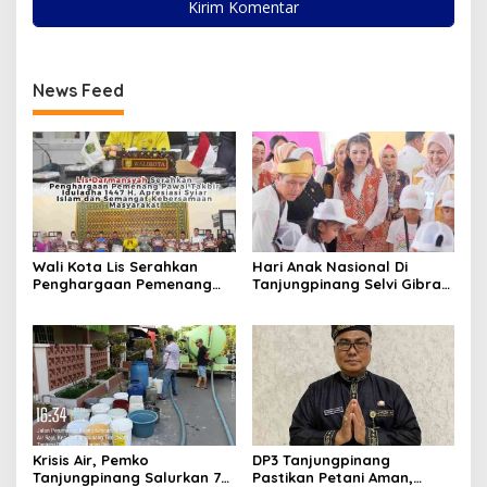
News Feed
Wali Kota Lis Serahkan
Hari Anak Nasional Di
Penghargaan Pemenang
Tanjungpinang Selvi Gibran
Pawai Takbir Iduladha 1447
Luncurkan Gerakan
H, Ajak Masyarakat Terus
Nasional RANA
Hidupkan Syiar Islam
Krisis Air, Pemko
DP3 Tanjungpinang
Tanjungpinang Salurkan 75
Pastikan Petani Aman,