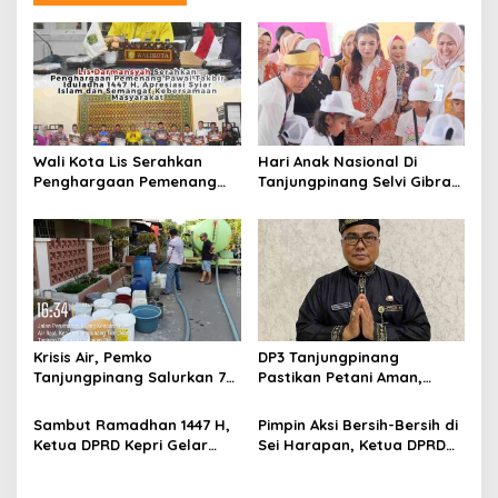
a
s
i
p
o
s
Wali Kota Lis Serahkan
Hari Anak Nasional Di
Penghargaan Pemenang
Tanjungpinang Selvi Gibran
Pawai Takbir Iduladha 1447
Luncurkan Gerakan
H, Ajak Masyarakat Terus
Nasional RANA
Hidupkan Syiar Islam
Krisis Air, Pemko
DP3 Tanjungpinang
Tanjungpinang Salurkan 75
Pastikan Petani Aman,
Ton Air Bersih, Distribusi
Gerai Pangan Jadi
Terus Berlanj
Instrumen Kendali Inflasi
Sambut Ramadhan 1447 H,
Pimpin Aksi Bersih-Bersih di
Ketua DPRD Kepri Gelar
Sei Harapan, Ketua DPRD
Silaturahmi dan Bagi
Kepri Implementasikan
Sembako untuk Keluarga
Gerakan Indonesia ASRI