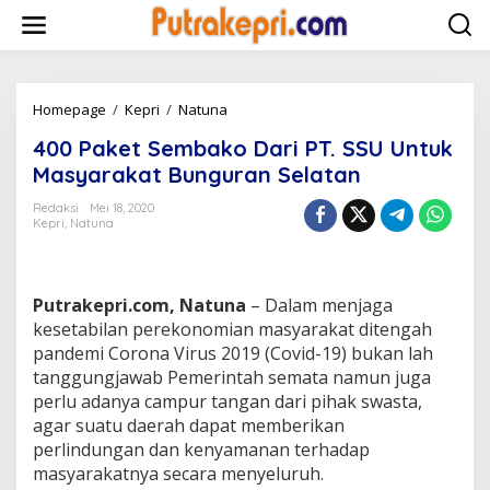
L
e
w
a
t
i
Homepage
/
Kepri
/
Natuna
4
k
0
400 Paket Sembako Dari PT. SSU Untuk
e
0
k
P
Masyarakat Bunguran Selatan
o
a
n
k
Redaksi
Mei 18, 2020
t
Kepri
,
Natuna
e
e
t
n
S
e
Putrakepri.com, Natuna
– Dalam menjaga
m
b
kesetabilan perekonomian masyarakat ditengah
a
pandemi Corona Virus 2019 (Covid-19) bukan lah
k
tanggungjawab Pemerintah semata namun juga
o
perlu adanya campur tangan dari pihak swasta,
D
agar suatu daerah dapat memberikan
a
r
perlindungan dan kenyamanan terhadap
i
masyarakatnya secara menyeluruh.
P