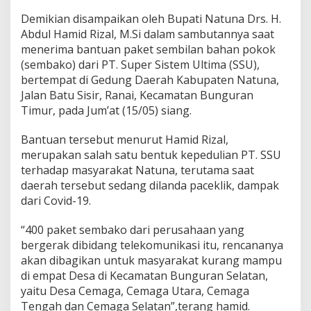
T
Demikian disampaikan oleh Bupati Natuna Drs. H.
.
Abdul Hamid Rizal, M.Si dalam sambutannya saat
S
S
menerima bantuan paket sembilan bahan pokok
U
(sembako) dari PT. Super Sistem Ultima (SSU),
U
bertempat di Gedung Daerah Kabupaten Natuna,
n
Jalan Batu Sisir, Ranai, Kecamatan Bunguran
t
u
Timur, pada Jum’at (15/05) siang.
k
M
Bantuan tersebut menurut Hamid Rizal,
a
merupakan salah satu bentuk kepedulian PT. SSU
s
terhadap masyarakat Natuna, terutama saat
y
a
daerah tersebut sedang dilanda paceklik, dampak
r
dari Covid-19.
a
k
“400 paket sembako dari perusahaan yang
a
bergerak dibidang telekomunikasi itu, rencananya
t
B
akan dibagikan untuk masyarakat kurang mampu
u
di empat Desa di Kecamatan Bunguran Selatan,
n
yaitu Desa Cemaga, Cemaga Utara, Cemaga
g
Tengah dan Cemaga Selatan”,terang hamid.
u