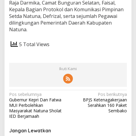
Raja Darmika, Camat Bunguran Selatan, Faisal,
Kepala Bagian Protokol dan Komunikasi Pimpinan
Setda Natuna, Defrizal, serta sejumlah Pegawai
dilingkungan Pemerintah Daerah Kabupaten
Natuna.
5 Total Views
Ikuti Kami
N
Pos sebelumnya
Pos berikutnya
Gubernur Kepri Dan Fatwa
BPJS Ketenagakerjaan
a
MUI Perbolehkan
Serahkan 160 Paket
v
Masyarakat Natuna Sholat
Sembako
IED Berjamaah
i
g
Jangan Lewatkan