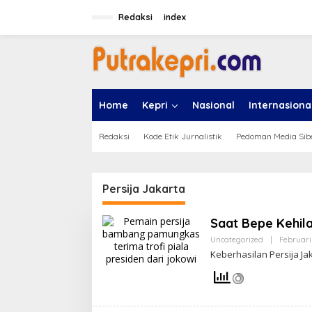
L
e
Redaksi
index
w
a
t
i
k
e
Home
Kepri
Nasional
Internasiona
k
o
n
Redaksi
Kode Etik Jurnalistik
Pedoman Media Sib
t
e
n
Persija Jakarta
Saat Bepe Kehila
Uncategorized
|
Februari 
Keberhasilan Persija Ja