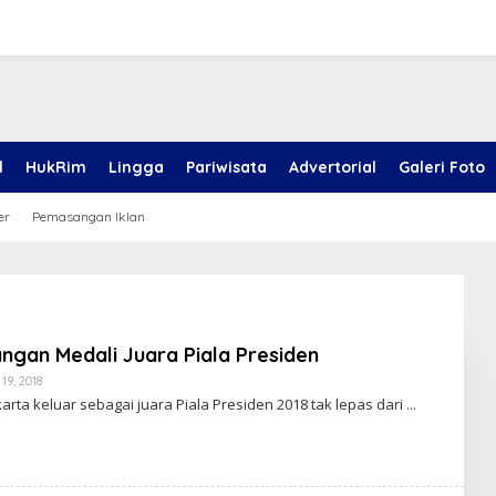
l
HukRim
Lingga
Pariwisata
Advertorial
Galeri Foto
er
Pemasangan Iklan
ngan Medali Juara Piala Presiden
19, 2018
O
L
karta keluar sebagai juara Piala Presiden 2018 tak lepas dari
E
H
R
E
D
A