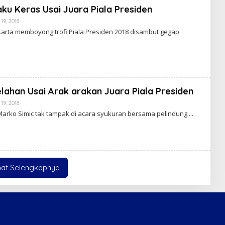
K
aku Keras Usai Juara Piala Presiden
S
I
19, 2018
O
L
akarta memboyong trofi Piala Presiden 2018 disambut gegap
E
H
R
E
D
A
K
S
lahan Usai Arak arakan Juara Piala Presiden
I
19, 2018
O
L
a Marko Simic tak tampak di acara syukuran bersama pelindung
E
H
R
E
D
A
K
hat Selengkapnya
S
I