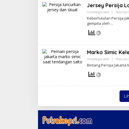
Jersey Persija L
Uncategorized
|
Februari 
Keberhasilan Persija J
gempita oleh
Marko Simic Kele
Uncategorized
|
Februari 
Bintang Persija Jakart
Li