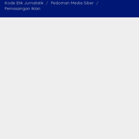
Kode Etik Jurnalistik
Pedoman Media Siber
Pemasangan Iklan