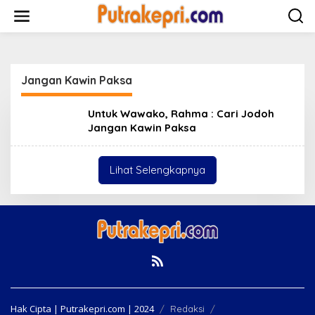
L
e
w
a
t
i
Jangan Kawin Paksa
k
e
k
Untuk Wawako, Rahma : Cari Jodoh
o
Jangan Kawin Paksa
n
t
e
Lihat Selengkapnya
n
Hak Cipta | Putrakepri.com | 2024
Redaksi