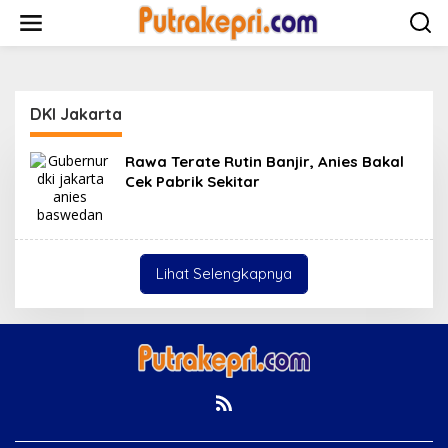
L
e
w
a
t
i
DKI Jakarta
k
e
k
Rawa Terate Rutin Banjir, Anies Bakal
o
Cek Pabrik Sekitar
n
t
e
n
Lihat Selengkapnya