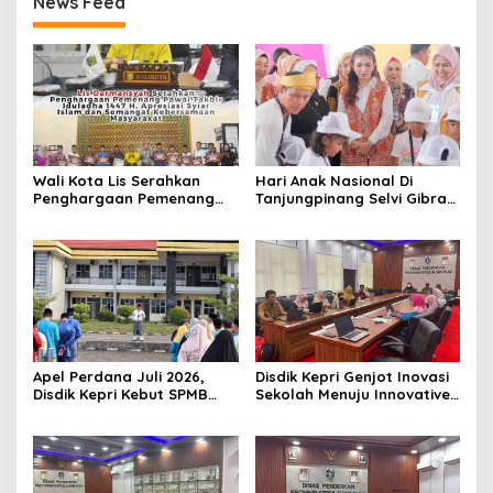
News Feed
Wali Kota Lis Serahkan
Hari Anak Nasional Di
Penghargaan Pemenang
Tanjungpinang Selvi Gibran
Pawai Takbir Iduladha 1447
Luncurkan Gerakan
H, Ajak Masyarakat Terus
Nasional RANA
Hidupkan Syiar Islam
Apel Perdana Juli 2026,
Disdik Kepri Genjot Inovasi
Disdik Kepri Kebut SPMB
Sekolah Menuju Innovative
Tahap II dan Seleksi Kepsek
Government Award 2026