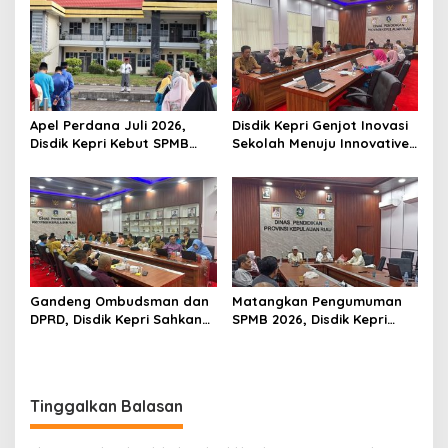
H, Ajak Masyarakat Terus
Nasional RANA
Hidupkan Syiar Islam
Apel Perdana Juli 2026,
Disdik Kepri Genjot Inovasi
Disdik Kepri Kebut SPMB
Sekolah Menuju Innovative
Tahap II dan Seleksi Kepsek
Government Award 2026
Gandeng Ombudsman dan
Matangkan Pengumuman
DPRD, Disdik Kepri Sahkan
SPMB 2026, Disdik Kepri
Hasil Kelulusan SPMB 2026
Gelar Rapat Koordinasi
Tinggalkan Balasan