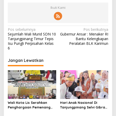
Ikuti Kami
N
Pos sebelumnya
Pos berikutnya
Sejumlah Wali Murid SDN 10
Gubernur Ansar : Menaker RI
a
Tanjungpinang Timur Tepis
Bantu Kelengkapan
v
Isu Pungli Perpisahan Kelas
Peralatan BLK Karimun
6
i
g
Jangan Lewatkan
a
s
i
p
o
s
Wali Kota Lis Serahkan
Hari Anak Nasional Di
Penghargaan Pemenang
Tanjungpinang Selvi Gibran
Pawai Takbir Iduladha 1447
Luncurkan Gerakan