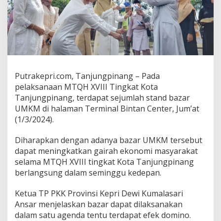
I
I
I
,
R
a
n
n
Putrakepri.com, Tanjungpinang – Pada
y
:
pelaksanaan MTQH XVIII Tingkat Kota
D
Tanjungpinang, terdapat sejumlah stand bazar
o
UMKM di halaman Terminal Bintan Center, Jum’at
r
(1/3/2024).
o
n
g
Diharapkan dengan adanya bazar UMKM tersebut
P
dapat meningkatkan gairah ekonomi masyarakat
e
selama MTQH XVIII tingkat Kota Tanjungpinang
r
berlangsung dalam seminggu kedepan.
t
u
m
Ketua TP PKK Provinsi Kepri Dewi Kumalasari
b
Ansar menjelaskan bazar dapat dilaksanakan
u
dalam satu agenda tentu terdapat efek domino.
h