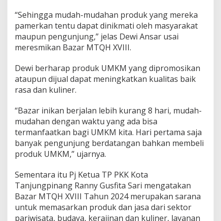
a
“Sehingga mudah-mudahan produk yang mereka
n
E
pamerkan tentu dapat dinikmati oleh masyarakat
k
maupun pengunjung,” jelas Dewi Ansar usai
o
meresmikan Bazar MTQH XVIII.
n
o
Dewi berharap produk UMKM yang dipromosikan
m
i
ataupun dijual dapat meningkatkan kualitas baik
T
rasa dan kuliner.
a
n
“Bazar inikan berjalan lebih kurang 8 hari, mudah-
j
mudahan dengan waktu yang ada bisa
u
n
termanfaatkan bagi UMKM kita. Hari pertama saja
g
banyak pengunjung berdatangan bahkan membeli
p
produk UMKM,” ujarnya.
i
n
Sementara itu Pj Ketua TP PKK Kota
a
n
Tanjungpinang Ranny Gusfita Sari mengatakan
g
Bazar MTQH XVIII Tahun 2024 merupakan sarana
.
untuk memasarkan produk dan jasa dari sektor
pariwisata, budaya, kerajinan dan kuliner, layanan